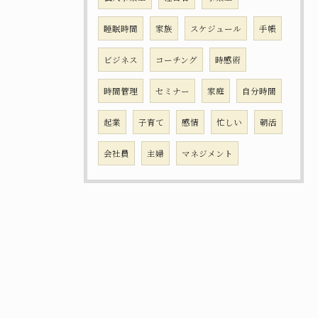
睡眠時間
家族
スケジュール
手帳
ビジネス
コーチング
時感術
時間管理
セミナー
家庭
自分時間
起業
子育て
感情
忙しい
朝活
会社員
主婦
マネジメント