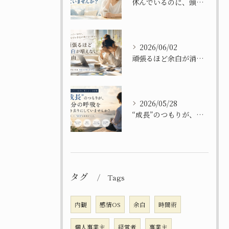
休んでいるのに、頭の中は営業中になっていませんか？
2026/06/02
頑張るほど余白が消えてしまう理由
2026/05/28
“成長”のつもりが、自分を置き去りにしてませんか？
タグ
Tags
内観
感情OS
余白
時間術
個人事業主
経営者
事業主