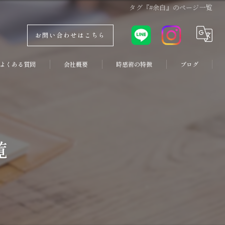
タグ『#余白』のページ一覧
お問い合わせはこちら
よくある質問
会社概要
時感術の特徴
ブログ
コンセプト
副業
コラム
両立
覧
優先順位
コーチング
習慣