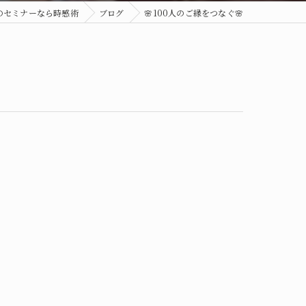
のセミナーなら時感術
ブログ
🌸100人のご縁をつなぐ🌸