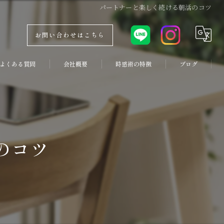
パートナーと楽しく続ける朝活のコツ
お問い合わせはこちら
よくある質問
会社概要
時感術の特徴
ブログ
コンセプト
副業
コラム
両立
のコツ
優先順位
コーチング
習慣