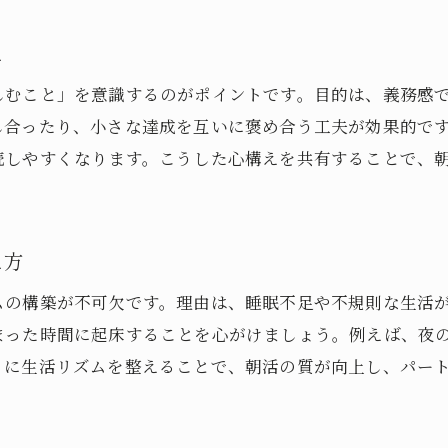
朝活が毎日の充実感を高める理由
え
パートナーと楽しむ朝の新習慣アイデア
しむこと」を意識するのがポイントです。目的は、義務感
朝活でおすすめのペアアクティビティ紹介
し合ったり、小さな達成を互いに褒め合う工夫が効果的で
二人でできるリフレッシュ朝活の提案
続しやすくなります。こうした心構えを共有することで、
パートナーと一緒に挑戦したい朝習慣とは
朝活が続くユニークな新習慣の作り方
朝活を楽しくするためのちょっとした工夫
え方
一緒に朝活を習慣化するコツとアイデア
ムの構築が不可欠です。理由は、睡眠不足や不規則な生活
朝活が続くコツを生活リズムから考える
まった時間に起床することを心がけましょう。例えば、夜
朝活成功の秘訣は就寝時間の見直しにあり
うに生活リズムを整えることで、朝活の質が向上し、パー
生活リズムを整えて朝活を長続きさせよう
パートナーとの朝活に重要な睡眠管理
ト