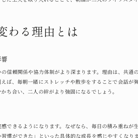
朝活で得られる心身のリフレッシュ効果
朝活後の時間を有効活用するための工夫
変わる理由とは
朝活を通じて自己肯定感を高める方法
二人の朝活が暮らしに与える嬉しい変化
二人で実践する朝活の魅力と注意点
影響
朝活を二人で始める際の注意すべきポイント
いの信頼関係や協力体制がより深まります。理由は、共通
パートナーと朝活する上で意識したいマナー
例えば、毎朝一緒にストレッチや散歩をすることで会話が
朝にやってはいけないことを知る大切さ
分かち合い、二人の絆がより強固になるでしょう。
朝活が逆効果になるリスクへの対策方法
二人の朝活で円満な関係を築くコツ
朝活の失敗パターンと見直しポイント
実感できるようになります。なぜなら、毎日の積み重ねが
朝活習慣をパートナーと築くためのヒント
い習慣ができた」といった具体的な成長を感じやすくなり