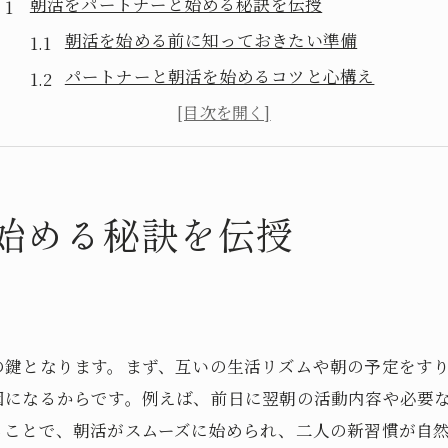
朝活をパートナーと始める秘訣を伝授
朝活を始める前に知っておきたい準備
パートナーと朝活を始めるコツと心構え
朝活の成功を左右する生活リズムの整え方
無理なく朝活に取り組むためのポイント
パートナーと朝活の目標を共有する大切さ
始める秘訣を伝授
朝活を二人で続けるための習慣化の工夫
二人の朝活で日々が変わる理由とは
朝活がパートナーシップに与える良い影響
朝活を通じて感じる日々の変化と成果
生活リズムが整うことで得られるメリット
の鍵となります。まず、互いの生活リズムや朝の予定をす
因になるからです。例えば、前日に翌朝の活動内容や必要
朝活の時間で自己成長を実感する瞬間
ることで、朝活がスムーズに始められ、二人の新習慣が自
二人で朝活を楽しむことで生まれる新たな発見