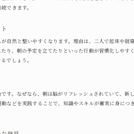
朝活をパートナーと続ける習慣化のヒント
継続できます。
モチベーションを保つための朝活工夫
朝活の挫折を防ぐための見直しポイント
ット
パートナーと目標設定して朝活を楽しもう
ムが自然と整いやすくなります。理由は、二人で起床や就
朝活を長く続けるためのサポート活用法
えたり、朝の予定を立てたりといった行動が習慣化しやす
二人で朝活コミュニティに参加するメリット
きるでしょう。
会です。なぜなら、朝は脳がリフレッシュされていて、新
運動などを実践することで、知識やスキルが着実に身につ
たな発見