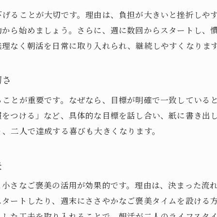
朝活の継続には柔軟なタイムスケジュールが鍵
下げることが大切です。理由は、負担が大きいと挫折しやす
朝活を無理なく続けるための生活習慣
動から始めましょう。さらに、週に数回からスタートし、
朝活と生活リズムの相乗効果を活かす方法
無理なく朝活を日常に取り入れられ、継続しやすくなりま
無理なく続けるパートナー朝活の工夫
朝活を無理なく続けるためのモチベーション維持
切さ
パートナーとお互いに支え合う朝活の方法
ることが重要です。なぜなら、目標が明確で一致している
朝活三日坊主を防ぐコツと考え方
慣をつける」など、具体的な目標を話し合い、紙に書き出
楽しみながら朝活の習慣化を目指すアイデア
り、二人で達成する喜びも大きくなります。
朝活を無理なく日常に取り入れるヒント
パートナーとの朝活に効果的な工夫
夫
朝活で充実感を得るためのポイント紹介
と小さなご褒美の活用が効果的です。理由は、決まった流
朝活で一日の満足度を高める秘訣とは
スタートしたり、週末にささやかなご褒美タイムを設ける
パートナーと達成感を味わう朝活の進め方
うした工夫を取り入れることで、朝活が二人のライフスタ