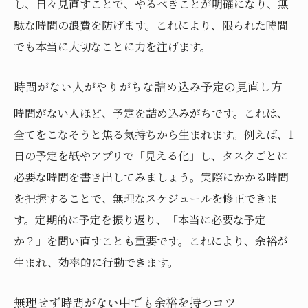
し、日々見直すことで、やるべきことが明確になり、無
門
駄な時間の浪費を防げます。これにより、限られた時間
時間がない時のプロジェクト進行のコツを
でも本当に大切なことに力を注げます。
伝授
スケジュールの立て方で時間がない状況を
時間がない人がやりがちな詰め込み予定の見直し方
克服
時間がない人ほど、予定を詰め込みがちです。これは、
プロジェクト管理に役立つ時間がない人の
全てをこなそうと焦る気持ちから生まれます。例えば、1
極意
日の予定を紙やアプリで「見える化」し、タスクごとに
時間がない場面での無理のない予定表の作
必要な時間を書き出してみましょう。実際にかかる時間
り方
を把握することで、無理なスケジュールを修正できま
優先順位を明確にして時間がない時も安心
す。定期的に予定を振り返り、「本当に必要な予定
か？」を問い直すことも重要です。これにより、余裕が
ミスを防ぐ時間がない時のタスク割り振り
生まれ、効率的に行動できます。
方法
予定を忘れないための実践的なコツとは
無理せず時間がない中でも余裕を持つコツ