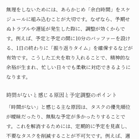
時間がない人が予定を忘れないシンプルな
無理をしないためには、あらかじめ「余白時間」をスケ
方法
ジュールに組み込むことが大切です。なぜなら、予期せ
リマインダー活用で時間がない中でも予定
ぬトラブルや遅延が発生した際に、調整が効くからで
抜け防止
す。例えば、予定と予定の間に10分のバッファーを設け
時間がない時のスケジュール確認習慣の作
る、1日の終わりに「振り返りタイム」を確保するなどが
り方
有効です。こうした工夫を取り入れることで、精神的な
予定を紙とアプリで管理し時間がない悩み
余裕が生まれ、忙しい日々でも柔軟に対応できるように
を緩和
なります。
忙しくても予定をしっかり記録し時間がな
い対策
時間がないと感じる原因と予定調整のポイント
時間がない時の優先タスク可視化の実践テ
「時間がない」と感じる主な原因は、タスクの優先順位
クニック
が曖昧だったり、無駄な予定が多かったりすることで
勉強や仕事にも使える時間がない時の計画法
す。これを解消するためには、定期的に予定を見直し、
時間がない時の勉強スケジュール表作成の
不要なタスクを削減することが不可欠です。例えば、週