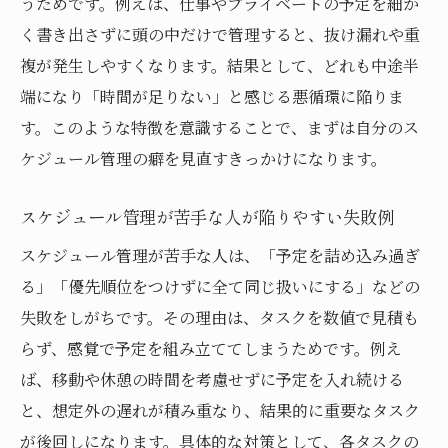
うためです。例えば、仕事やプライベートの予定を細か
心にゆとりを持つための時間がない時の工
く書き出さずに頭の中だけで管理すると、抜け漏れや重
夫
複が発生しやすくなります。結果として、どれも中途半
優先順位で時間がない日の無駄を減らす方
端になり「時間が足りない」と感じる悪循環に陥りま
法
す。このような特徴を意識することで、まずは自分のス
予定立案で時間がないと感じにくくする思
ケジュール管理の癖を見直すきっかけになります。
考法
予定の立て方が下手と感じる人への改善アドバ
スケジュール管理が苦手な人が陥りやすい失敗例
イス
スケジュール管理が苦手な人は、「予定を詰め込み過ぎ
時間がない人でも実践できる予定立て方の
る」「優先順位をつけずに全て同じ扱いにする」などの
コツ
失敗をしがちです。その理由は、タスクを数値で見積も
予定の立て方が下手な人がやるべき見直し
らず、感覚で予定を組み立ててしまうためです。例え
習慣
ば、移動や休憩の時間を考慮せずに予定を入れ続ける
と、想定外の遅れが積み重なり、結果的に重要なタスク
時間がない時に使えるシンプルな予定管理
が後回しになります。具体的な対策として、各タスクの
術