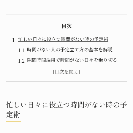
目次
忙しい日々に役立つ時間がない時の予定術
時間がない人の予定立て方の基本を解説
隙間時間活用で時間がない日々を乗り切る
方法
予定の優先順位付けが時間がない状況で重
要な理由
時間がない人がやりがちな詰め込み予定の
忙しい日々に役立つ時間がない時の予
見直し方
定術
無理せず時間がない中でも余裕を持つコツ
時間がないと感じる原因と予定調整のポイ