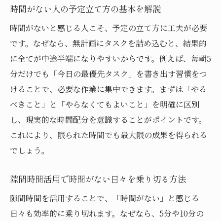
時間がない人の予定立て方の基本を解説
ント
スケジュール管理が苦手な人の特徴と克服法
時間がないと感じる人こそ、予定の立て方に工夫が必要
です。なぜなら、無計画にタスクを詰め込むと、結果的
時間がないと感じる人のスケジュール管理
に全てが中途半端になりやすいからです。例えば、毎朝5
の特徴
分だけでも「今日の最優先タスク」を書き出す習慣をつ
スケジュール管理が苦手な人が陥りやすい
けることで、必要な作業に集中できます。まずは「やる
失敗例
べきこと」と「やらなくてもよいこと」を明確に区別
時間がない時に役立つタスク見直しのコツ
し、現実的な時間配分を意識することがポイントです。
予定を立てることが苦手な人の改善ヒント
これにより、限られた時間でも最大限の成果を得られる
時間がない原因を分析して管理力を高める
でしょう。
方法
苦手意識を克服し時間がない悩みを減らす
隙間時間活用で時間がない日々を乗り切る方法
習慣
隙間時間を活用することで、「時間がない」と感じる
一日の予定を立てるアプリで時間がない悩みを
日々も効率的に乗り切れます。なぜなら、5分や10分の