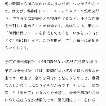
解消
短い時間でも積み重ねれば大きな成果につながるからで
時間がない人におすすめの予定管理アプリ
す。例えば、移動中にメールチェックやタスク整理を行
の選び方
う、待ち時間に読書やメモ整理をするなど、小さな作業
一日の予定を立てるアプリ活用で時間がな
を分割して進めることが有効です。具体的には、事前に
い解消
「隙間時間リスト」を作成しておくと、いざという時に
すぐ行動に移せます。この習慣が、忙しい毎日に余裕を
アプリで時間がない日々もタスク管理を効
もたらします。
率化
時間がない人がアプリで予定を立てるメリ
予定の優先順位付けが時間がない状況で重要な理由
ット
予定の優先順位付けは、時間がない状況で最も重要な要
予定を忘れず時間がないと感じにくくする
素です。理由は、全てを同時にこなそうとすると、重要
工夫
なことが後回しになりがちだからです。例えば、「緊急
時間がない人向けリマインダー機能の活用
度」と「重要度」でタスクを分類し、最優先事項から順
術
に取り組む方法が効果的です。優先順位リストを作成
プロジェクトにも効くスケジュールの立て方入