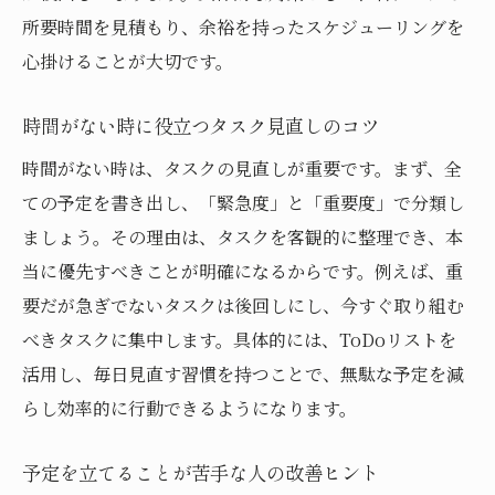
所要時間を見積もり、余裕を持ったスケジューリングを
立て方を工夫して時間がない悩みを減らす
心掛けることが大切です。
提案
予定の立て方を改善し時間がない毎日を変
時間がない時に役立つタスク見直しのコツ
える
時間がない時は、タスクの見直しが重要です。まず、全
苦手を克服し時間がない生活を快適にする
ての予定を書き出し、「緊急度」と「重要度」で分類し
方法
ましょう。その理由は、タスクを客観的に整理でき、本
当に優先すべきことが明確になるからです。例えば、重
要だが急ぎでないタスクは後回しにし、今すぐ取り組む
べきタスクに集中します。具体的には、ToDoリストを
活用し、毎日見直す習慣を持つことで、無駄な予定を減
らし効率的に行動できるようになります。
予定を立てることが苦手な人の改善ヒント