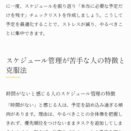
ポイント
に一度、スケジュールを振り返り「本当に必要な予定だ
けを残す」チェックリストを作成しましょう。こうして
仕事でも使える時間がない時の計画立案法
予定を最適化することで、ストレスが減り、やるべきこ
優先順位を重視した時間がない日の勉強法
とに集中できます。
時間がない社会人が実践する計画の立て方
勉強も仕事も時間がない時に役立つ時短術
時間がない時でも目標達成できる計画術
スケジュール管理が苦手な人の特徴と
優先順位をつけることで心の余裕を生む方法
克服法
時間がない日々に優先順位を明確にするコ
ツ
時間がないと感じる人のスケジュール管理の特徴
予定を整理し時間がない時でも余裕を生む
「時間がない」と感じる人は、予定を詰め込み過ぎる傾
秘訣
向があります。理由は、やるべきことの全体像を把握し
時間がない中でも焦らずタスクを管理する
きれず、優先順位をつけないままタスクを追加してしま
方法