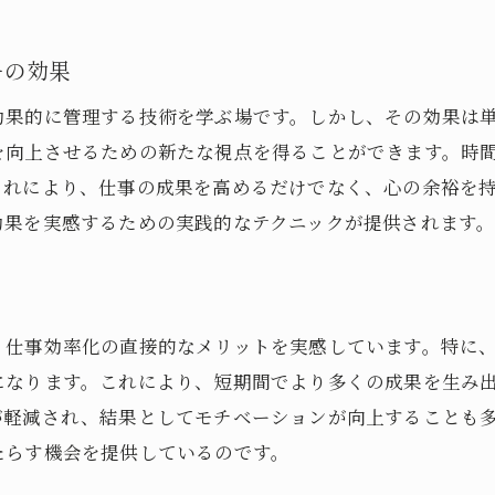
職場での変革を促すセミナーの内容
新しい働き方を模索するためのステップ
ーの効果
セミナーで学ぶテレワーク時代の時間管理
効果的に管理する技術を学ぶ場です。しかし、その効果は
働き方改革を支える時間管理のテクニック
を向上させるための新たな視点を得ることができます。時
未来に向けた働き方のヒントを得る
これにより、仕事の成果を高めるだけでなく、心の余裕を
効果を実感するための実践的なテクニックが提供されます
ト
、仕事効率化の直接的なメリットを実感しています。特に
になります。これにより、短期間でより多くの成果を生み
が軽減され、結果としてモチベーションが向上することも
たらす機会を提供しているのです。