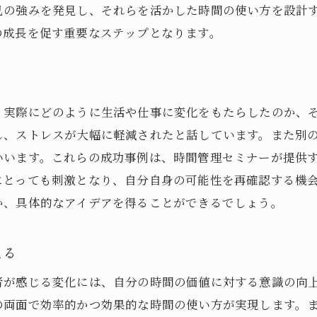
ストレスを回避するための時間管理の実践例
己の強みを発見し、それらを活かした時間の使い方を設計
の成長を促す重要なステップとなります。
時間管理セミナーで学ぶストレス管理の重要性
創造性を引き出す時間管理セミナーの魔法
創造的思考を促進する時間管理セミナーの役割
時間管理がクリエイティビティに与える影響
、実際にどのように生活や仕事に変化をもたらしたのか、
し、ストレスが大幅に軽減されたと話しています。また別
発想力を高める効果的な時間の使い方
いいます。これらの成功事例は、時間管理セミナーが提供
セミナーで学ぶインスピレーションの引き出し方
にとっても刺激となり、自分自身の可能性を再確認する機
創造的プロセスを支える時間管理の技術
か、具体的なアイデアを得ることができるでしょう。
時間管理セミナーが提供する創造性向上の鍵
時間管理セミナーが提供する価値観の再発見の旅
える
価値観を見つめ直す時間管理セミナーの意義
者が感じる変化には、自分の時間の価値に対する意識の向
自己理解を深めるためのセミナー内容
の両面で効率的かつ効果的な時間の使い方が実現します。
時間管理を通じた自己価値の再確認