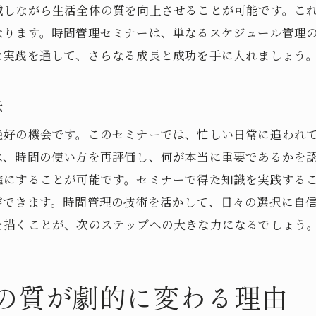
減しながら生活全体の質を向上させることが可能です。こ
セミナーで学ぶ価値観の再評価のプロセス
なります。時間管理セミナーは、単なるスケジュール管理
多様性を受け入れるための時間管理の重要性
な実践を通して、さらなる成長と成功を手に入れましょう
時間管理セミナーで見つける新たな価値観
効率的な働き方を実現する時間管理スキルの秘密
法
効率的な働き方を支える時間管理スキル
絶好の機会です。このセミナーでは、忙しい日常に追われ
時間管理セミナーが教える効率アップのコツ
は、時間の使い方を再評価し、何が本当に重要であるかを
プロフェッショナルに学ぶ時間管理術
確にすることが可能です。セミナーで得た知識を実践する
スキルアップを図るためのセミナー活用法
ができます。時間管理の技術を活かして、日々の選択に自
を描くことが、次のステップへの大きな力になるでしょう
効率的な働き方と時間管理スキルの相乗効果
時間管理のスキルセットを強化する方法
時間管理セミナーで得る新しい働き方のヒント
の質が劇的に変わる理由
新たな働き方を指導する時間管理セミナー