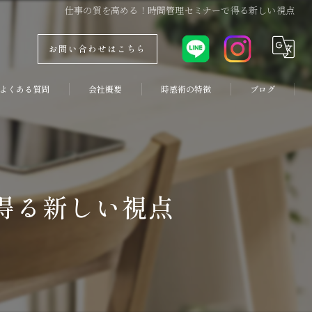
仕事の質を高める！時間管理セミナーで得る新しい視点
お問い合わせはこちら
よくある質問
会社概要
時感術の特徴
ブログ
コンセプト
副業
コラム
両立
得る新しい視点
優先順位
コーチング
習慣