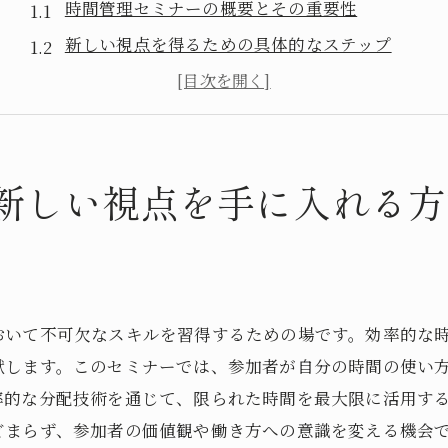
時間管理セミナーの概要とその重要性
新しい視点を得るための具体的なステップ
時間管理セミナーで学ぶ自己分析の技法
参加者の声から学ぶ成功事例
時間管理セミナーの後での変化を見据える
新しい視点を手に入れる方
自分の価値観を見直すチャンスの活用法
セミナー参加で仕事の質が劇的に変わる理由
仕事の質を向上させる時間管理セミナーの効果
参加者が実感する仕事効率化のメリット
時間管理セミナーが与えるモチベーションの向上
おいて不可欠なスキルを習得するための場です。効率的な
献します。このセミナーでは、参加者が自分の時間の使い
職場でのコミュニケーション力を高めるには
率的な分配技術を通じて、限られた時間を最大限に活用す
セミナーが提供する新たなスキルセット
どまらず、参加者の価値観や働き方への意識を変える機会
仕事の質を測るための指標とその変化