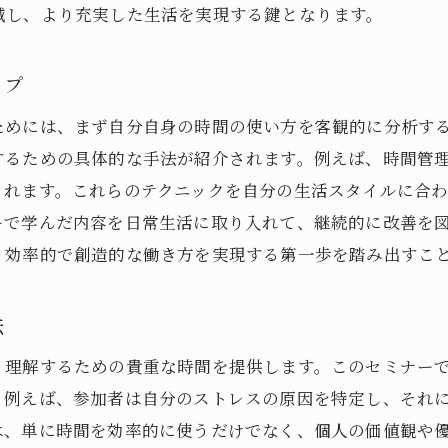
減し、より充実した生活を実現する鍵となります。
時間管理セミナーで再評価するあなたの優先順位
優先順位を見直すためのフレームワーク
ップ
時間管理セミナーで学ぶ優先順位の設定方法
ためには、まず自分自身の時間の使い方を客観的に分析す
短期と長期の目標を調整する技術
するための具体的な手法が紹介されます。例えば、時間管
優先順位を再評価するためのチェックリスト
されます。これらのテクニックを自分の生活スタイルに合
時間管理セミナーが教える価値観の再統一
ーで学んだ内容を日常生活に取り入れて、継続的に改善を
個人とチームでの優先順位の統合
り効率的で創造的な働き方を実現する第一歩を踏み出すこ
効果的な時間管理でストレスを軽減する方法とは
ストレス軽減に役立つ時間管理のテクニック
法
時間管理セミナーが提案するリラクゼーション法
く理解するための貴重な時間を提供します。このセミナー
ストレスフリーな働き方を実現するためのヒント
。例えば、参加者は自分のストレスの原因を特定し、それ
時間管理とメンタルヘルスの関係
は、単に時間を効率的に使うだけでなく、個人の価値観や