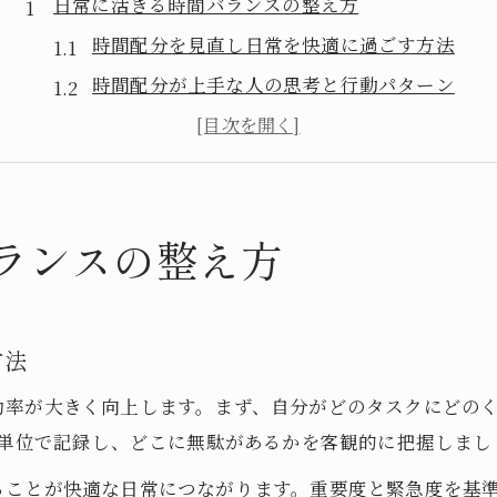
日常に活きる時間バランスの整え方
時間配分を見直し日常を快適に過ごす方法
時間配分が上手な人の思考と行動パターン
時間管理ができない人の特徴と改善策
タスク時間管理で無駄を省く日常のコツ
時間配分を考える習慣化のポイント解説
ランスの整え方
タスクごとに違う時間配分の秘訣
タスクごとに最適な時間配分を見極める力
時間配分をする上での優先順位づけの極意
方法
エクセルでタスク時間管理を簡単に実践
仕事の時間配分で成果を最大化するコツ
効率が大きく向上します。まず、自分がどのタスクにどの
分単位で記録し、どこに無駄があるかを客観的に把握しまし
時間の割り振りが上手な人の工夫とは
心地よい生活へ導く時間管理の技術
ることが快適な日常につながります。重要度と緊急度を基