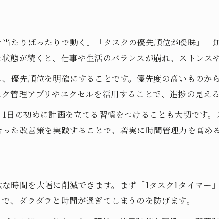
仕事と私生活の時間配分を最適化する方法
時間配分でワークライフバランスを実現
時間割り振りのコツで離職を防ぐ働き方
き当たりばったりで動く」「タスクの優先順位が曖昧」「
時間配分を考える際の重要視すべき点
た状態が続くと、仕事や生活のバランスが崩れ、ストレス
時間配分の工夫で仕事効率と余裕を両立
し、優先順位を明確にすることです。優先度の高いものか
今日から実践できる時間配分の工夫
スク管理アプリやエクセルを活用することで、進捗の見え
時間配分の工夫で毎日の無駄を見直そう
、1日の初めに計画を立てる習慣をつけることも大切です。
タスク時間管理エクセル活用の実践例
合った改善策を実践することで、着実に時間管理力を高め
時間配分を使いこなすスケジューリング術
時間配分の工夫が成果につながる理由
ツ
今日から変わる時間の使い方ポイント
な時間を大幅に削減できます。まず「1タスク1タイマー
とで、ダラダラと時間が過ぎてしまうのを防げます。