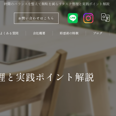
時間のバランスを整えて無駄を減らすタスク管理と実践ポイント解説
お問い合わせはこちら
よくある質問
会社概要
時感術の特徴
ブログ
コンセプト
副業
コラム
両立
理と実践ポイント解説
優先順位
コーチング
習慣