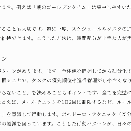
きます。例えば「朝のゴールデンタイム」は集中しやすい
時間配分を整えると生活がどう変わるか
時間配分の考え方と実践例をわかりやすく
時間配分の使い方でストレスを減らす方法
することも大切です。週に一度、スケジュールやタスクの
を維持できます。こうした方法は、時間配分が上手な人が
心地よい生活を作る時間管理テクニック
時間配分で余白を作る習慣の始め方
ーン
無理なく続ける持続的な時間の使い方
持続可能な時間配分を定着させる秘訣
パターンがあります。まず「全体像を把握してから細分化
り振ることで、タスクの優先順位や進行管理がしやすくな
時間配分の失敗原因とその乗り越え方
時間配分でキャパオーバーを防ぐ方法
やらないこと」を決めることもポイントです。全てを完璧
とえば、メールチェックを1日2回に制限するなど、ルー
タスクの時間配分を継続するための工夫
時間の割り振りを無理なく修正するコツ
」を意識して行動します。ポモドーロ・テクニック（25
仕事と生活を結ぶ理想の時間の割り振り
労の軽減を図っています。こうした行動パターンが、日々