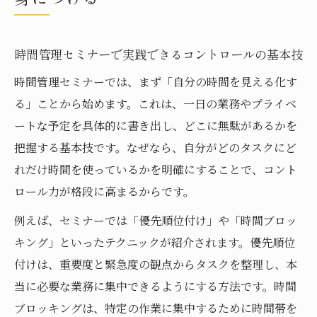
無料セミナーで身につく時間管理の応用テ
クニック
時間管理セミナーを活かした日常業務の最
時間管理セミナーで実践できるコントロールの基本技
適化術
時間管理セミナーでは、まず「自分の時間を見える化す
タスク管理研修から学ぶ時間管理の極意
る」ことから始めます。これは、一日の業務やプライベ
タスク管理研修で得られる時間管理セミナ
ートな予定を具体的に書き出し、どこに無駄があるかを
ーの知恵
把握する基本技です。なぜなら、自分がどのタスクにど
れだけ時間を使っているかを明確にすることで、コント
時間管理セミナーが導くタスク整理の実践
ロール力が格段に高まるからです。
ポイント
効果的な時間配分をタスク管理研修で身に
例えば、セミナーでは「優先順位付け」や「時間ブロッ
つける方法
キング」といったテクニックが紹介されます。優先順位
タスク管理研修の成功体験を時間管理セミ
付けは、重要度と緊急度の観点からタスクを整理し、本
ナーに応用
当に必要な業務に集中できるようにする方法です。時間
ブロッキングは、特定の作業に集中するために時間帯を
タイムマネジメント研修資料を活用したタ