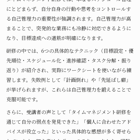
タイムマネジメント研修で身につく効率化
にとどまらず、自分自身の行動や思考をコントロールす
スキル
る自己管理力の重要性が強調されます。自己管理力が高
生産性アップを叶える時間管理セミナーの
まることで、突発的な業務にも冷静に対応できるように
実践法
なり、目標達成への道筋が明確になります。
タイムマネジメント研修の感想に学ぶ成長
研修の中では、6つの具体的なテクニック（目標設定・優
ポイント
先順位・スケジュール化・進捗確認・タスク分解・振り
時間管理セミナーと研修ゲームの効果的な
返り）が紹介され、実際にワークシートを使いながら練
組み合わせ
習します。失敗例として「計画倒れ」や「先延ばし癖」
スケジュール管理が上手くなるセミナー活用法
が挙げられますが、これらは自己管理力を鍛えることで
克服可能です。
時間管理セミナーで学ぶスケジュール管理
の極意
さらに、受講者の声として「タイムマネジメント研修を
スケジュール管理が上手い人の思考法と習
通じて自分の弱点を発見できた」「個人に合わせたアド
慣を解説
バイスが役立った」といった具体的な感想が多く寄せら