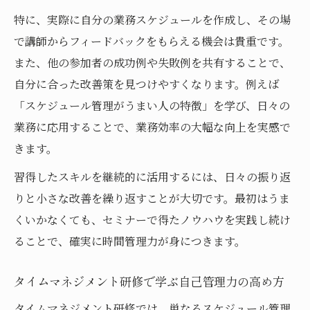
失敗例に学ぶ効果的な時間のコントロール術
特に、実際に自分の業務スケジュールを作成し、その場
時間管理セミナーで知る失敗例と成功への
で講師からフィードバックをもらえる機会は貴重です。
道筋
また、他の参加者の成功例や失敗例を共有することで、
失敗例から学ぶ時間管理セミナーの活用ポ
自分に合った改善策を見つけやすくなります。例えば
イント
「スケジュール管理がうまい人の特徴」を学び、日々の
タイムマネジメントで失敗しないための注
業務に応用することで、業務効率の大幅な向上を実感で
意点
きます。
セミナー事例から考える効果的な時間コン
習得したスキルを継続的に活用するには、日々の振り返
トロール
りと小さな改善を繰り返すことが大切です。最初はうま
時間管理セミナーが教える失敗回避のノウ
くいかなくても、セミナーで得たノウハウを実践し続け
ハウ
ることで、確実に時間管理力が身につきます。
タイムマネジメント研修で生産性を高める秘訣
時間管理セミナーで得られる生産性向上の
タイムマネジメント研修で学ぶ自己管理力の高め方
コツ
タイムマネジメント研修では、単なるスケジュール管理