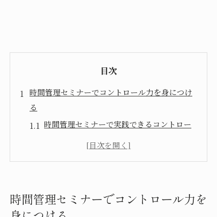
目次
時間管理セミナーでコントロール力を身につけ
る
時間管理セミナーで実践できるコントロー
ルの基本技
セミナー受講で得る時間管理スキルの習得
法
タイムマネジメント研修で学ぶ自己管理力
時間管理セミナーでコントロール力を
の高め方
身につける