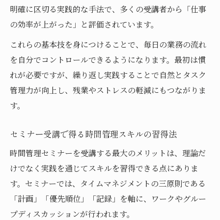
明確に区切る実践的な手法で、多くの受講者から「仕事
スク管理術
の効率が上がった」と評価されています。
タイムマネジメントの三原則を実践で活かす方
法
これらの基本技を身につけることで、毎日の業務の流れ
を自分でコントロールできるようになります。最初は慣
時間管理セミナーで学ぶ三原則の具体的な
れが必要ですが、繰り返し実践することで自然とタスク
使い方
管理力が向上し、残業やストレスの軽減にもつながりま
三原則を実践するための時間管理セミナー
す。
活用術
タイムマネジメント研修で三原則を日常に
セミナー受講で得る時間管理スキルの習得法
取り入れる
時間管理セミナーを受講する最大のメリットは、理論だ
三原則を強化する時間管理セミナーのポイ
けでなく実践を通じてスキルを習得できる点にありま
ント解説
す。セミナーでは、タイムマネジメントの三原則である
時間管理セミナーで三原則を体系的に学ぶ
「計画」「優先順位」「記録」を軸に、ワークやグルー
メリット
プディスカッションが行われます。