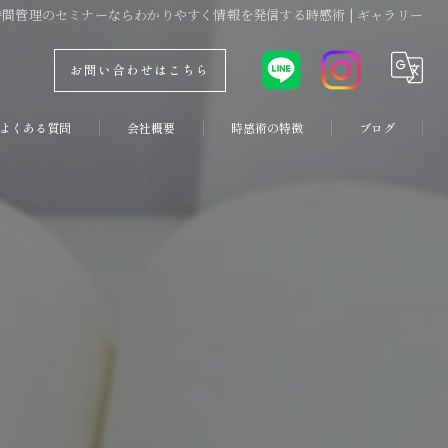
 時間管理のセミナーならわかりやすく情報を発信する時感術 | ギャラリー
お問い合わせはこちら
よくある質問
会社概要
時感術の特徴
ブログ
コンセプト
副業
コラム
両立
優先順位
コーチング
習慣